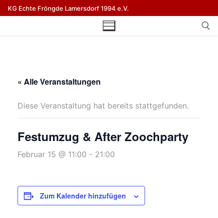
Zum
KG Echte Fröngde Lamersdorf 1994 e.V.
Inhalt
springen
Suchen n
« Alle Veranstaltungen
Diese Veranstaltung hat bereits stattgefunden.
Festumzug & After Zoochparty
Februar 15 @ 11:00
-
21:00
Zum Kalender hinzufügen